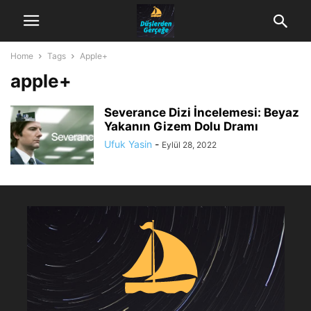
Home
Tags
Apple+
apple+
Severance Dizi İncelemesi: Beyaz
Yakanın Gizem Dolu Dramı
Ufuk Yasin
-
Eylül 28, 2022