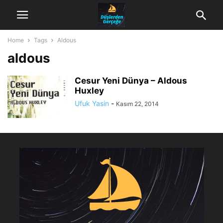
Home
Tags
Aldous
aldous
Cesur Yeni Dünya – Aldous
Huxley
Ufuk Yasin
-
Kasım 22, 2014