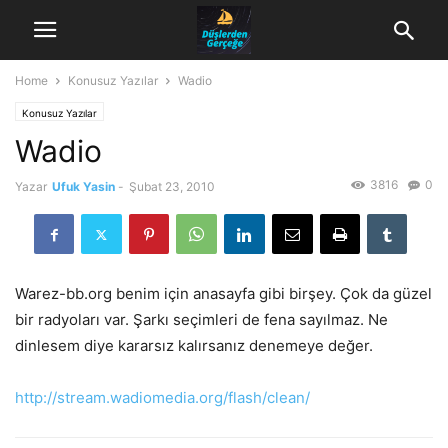
Home
Konusuz Yazılar
Wadio
Konusuz Yazılar
Wadio
3816
0
Yazar
Ufuk Yasin
-
Şubat 23, 2010
Warez-bb.org benim için anasayfa gibi birşey. Çok da güzel
bir radyoları var. Şarkı seçimleri de fena sayılmaz. Ne
dinlesem diye kararsız kalırsanız denemeye değer.
http://stream.wadiomedia.org/flash/clean/