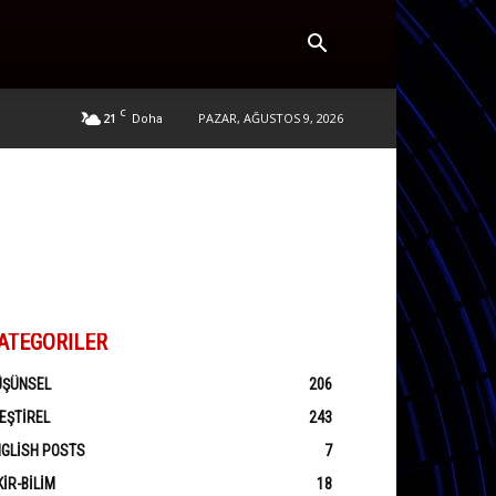
C
21
PAZAR, AĞUSTOS 9, 2026
Doha
ATEGORILER
ÜŞÜNSEL
206
EŞTIREL
243
GLISH POSTS
7
KIR-BILIM
18