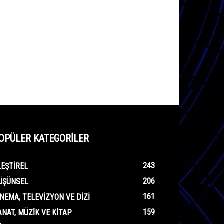
OPÜLER KATEGORİLER
243
LEŞTIREL
206
ÜŞÜNSEL
161
INEMA, TELEVIZYON VE DIZI
159
ANAT, MÜZIK VE KITAP