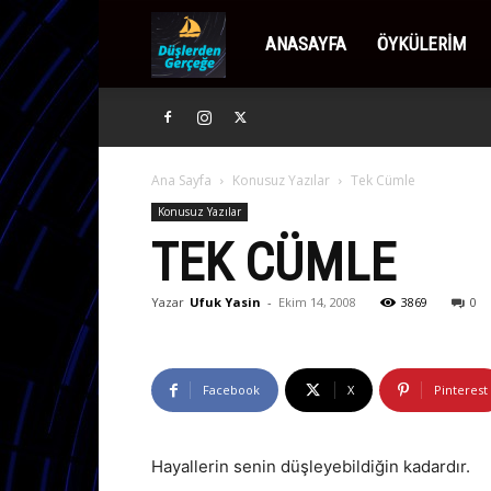
Düşlerden
ANASAYFA
ÖYKÜLERIM
Gerçeğe
Ana Sayfa
Konusuz Yazılar
Tek Cümle
Konusuz Yazılar
TEK CÜMLE
Yazar
Ufuk Yasin
-
Ekim 14, 2008
3869
0
Facebook
X
Pinterest
Hayallerin senin düşleyebildiğin kadardır.