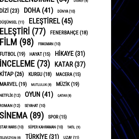
DISNEY
(8)
DOHA
(41)
DIZI
(23)
DÜNYA
(10)
ELEŞTIREL
(45)
DÜŞÜNSEL
(11)
ELEŞTIRI
(77)
FENERBAHÇE
(18)
FILM
(98)
FRAGMAN
(10)
HIKAYE
(31)
FUTBOL
(19)
HAYAT
(15)
INCELEME
(73)
KATAR
(37)
KITAP
(26)
KURGU
(18)
MACERA
(15)
MARVEL
(19)
MÜZIK
(19)
MUTLULUK
(8)
OYUN
(41)
NETFLIX
(12)
QATAR
(8)
ROMAN
(12)
SEYAHAT
(10)
SINEMA
(89)
SPOR
(15)
STAR WARS
(10)
SÜPER KAHRAMAN
(10)
TATIL
(9)
TÜRKIYE
(31)
UZAY
(11)
TELEVIZYON
(8)