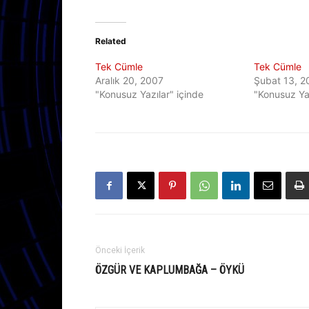
Related
Tek Cümle
Tek Cümle
Aralık 20, 2007
Şubat 13, 2
"Konusuz Yazılar" içinde
"Konusuz Yaz
Önceki İçerik
ÖZGÜR VE KAPLUMBAĞA – ÖYKÜ