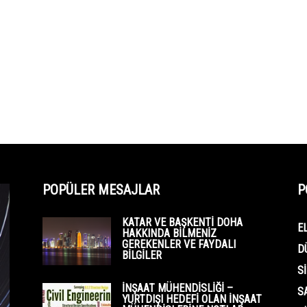
POPÜLER MESAJLAR
P
KATAR VE BAŞKENTI DOHA
E
HAKKINDA BILMENIZ
GEREKENLER VE FAYDALI
D
BILGILER
S
İNŞAAT MÜHENDISLIĞI –
S
YURTDIŞI HEDEFI OLAN İNŞAAT