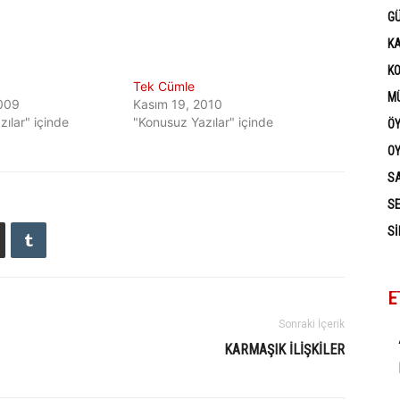
G
K
K
Tek Cümle
MÜ
009
Kasım 19, 2010
ılar" içinde
"Konusuz Yazılar" içinde
Ö
OY
SA
SE
SI
E
Sonraki İçerik
KARMAŞIK İLIŞKILER