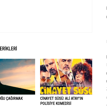
ERIKLERI
ĞU ÇAĞIRMAK
CINAYET SÜSÜ: ALI ATAY’IN
POLISIYE KOMEDISI