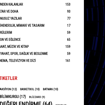
ÜNDEN KALANLAR
153
ATAR VE DOHA
93
ONUSUZ YAZILAR
77
HENDISLIK, MIMARI VE TASARIM
17
YKÜLERIM
59
UN VE EĞLENCE
65
NAT, MÜZIK VE KITAP
159
YAHAT, SPOR, SAĞLIK VE BESLENME
59
NEMA, TELEVIZYON VE DIZI
161
TIKETLER
AKSIYON
(12)
BASKETBOL
(10)
BATMAN
(10)
BILIMKURGU
(17)
BLIZZARD
(9)
DEĞERLENDIRME
(64)