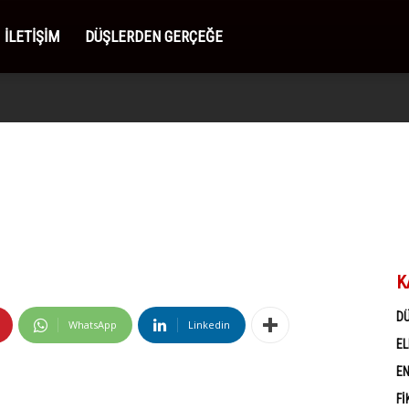
İLETIŞIM
DÜŞLERDEN GERÇEĞE
K
D
WhatsApp
Linkedin
EL
EN
FI