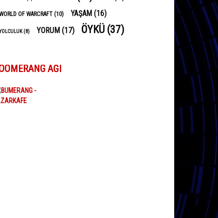
YAŞAM
(16)
WORLD OF WARCRAFT
(10)
ÖYKÜ
(37)
YORUM
(17)
YOLCULUK
(8)
OOMERANG AĞI