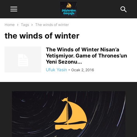
Home
Tags
The winds of winter
the winds of winter
The Winds of Winter Nisan’a
Yetişmiyor. Game of Thrones’un
Yeni Sezonu...
Ufuk Yasin
-
Ocak 2, 2016