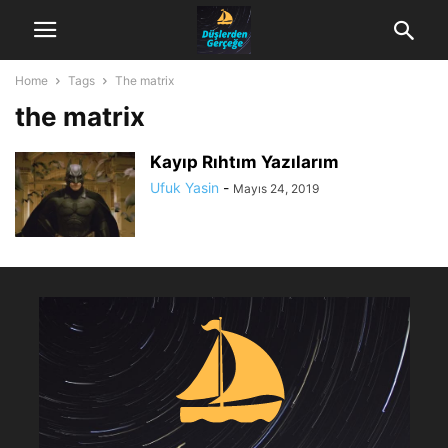
Home
Tags
The matrix
the matrix
Kayıp Rıhtım Yazılarım
Ufuk Yasin
-
Mayıs 24, 2019