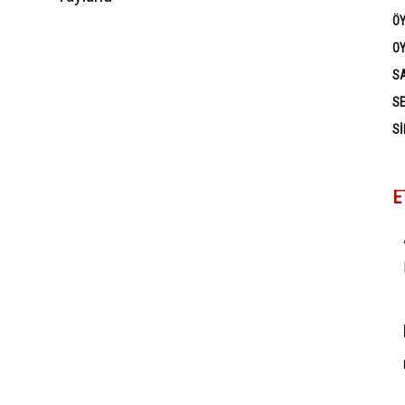
Ö
OY
SA
SE
SI
E