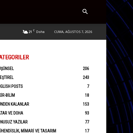
C
21
CUMA, AĞUSTOS 7, 2026
Doha
ATEGORILER
ÜŞÜNSEL
206
EŞTIREL
243
GLISH POSTS
7
KIR-BILIM
18
ÜNDEN KALANLAR
153
ATAR VE DOHA
93
ONUSUZ YAZILAR
77
HENDISLIK, MIMARI VE TASARIM
17