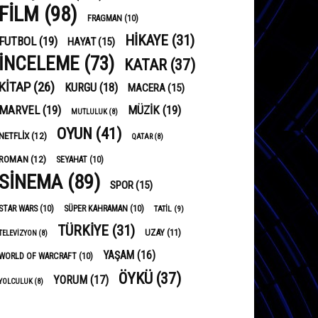
FILM
(98)
FRAGMAN
(10)
HIKAYE
(31)
FUTBOL
(19)
HAYAT
(15)
INCELEME
(73)
KATAR
(37)
KITAP
(26)
KURGU
(18)
MACERA
(15)
MARVEL
(19)
MÜZIK
(19)
MUTLULUK
(8)
OYUN
(41)
NETFLIX
(12)
QATAR
(8)
ROMAN
(12)
SEYAHAT
(10)
SINEMA
(89)
SPOR
(15)
STAR WARS
(10)
SÜPER KAHRAMAN
(10)
TATIL
(9)
TÜRKIYE
(31)
UZAY
(11)
TELEVIZYON
(8)
YAŞAM
(16)
WORLD OF WARCRAFT
(10)
ÖYKÜ
(37)
YORUM
(17)
YOLCULUK
(8)