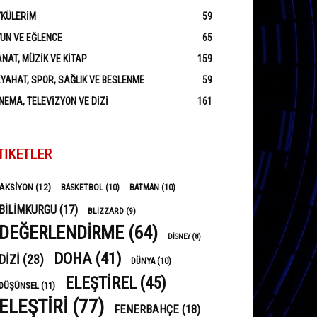
YKÜLERIM
59
UN VE EĞLENCE
65
NAT, MÜZIK VE KITAP
159
YAHAT, SPOR, SAĞLIK VE BESLENME
59
NEMA, TELEVIZYON VE DIZI
161
TIKETLER
AKSIYON
(12)
BASKETBOL
(10)
BATMAN
(10)
BILIMKURGU
(17)
BLIZZARD
(9)
DEĞERLENDIRME
(64)
DISNEY
(8)
DOHA
(41)
DIZI
(23)
DÜNYA
(10)
ELEŞTIREL
(45)
DÜŞÜNSEL
(11)
ELEŞTIRI
(77)
FENERBAHÇE
(18)