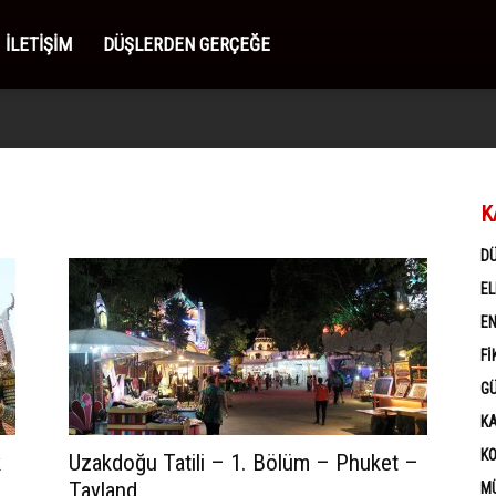
İLETIŞIM
DÜŞLERDEN GERÇEĞE
K
D
EL
EN
FI
G
K
K
k
Uzakdoğu Tatili – 1. Bölüm – Phuket –
Tayland
MÜ