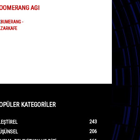
OOMERANG AĞI
OPÜLER KATEGORİLER
243
LEŞTIREL
206
ÜŞÜNSEL