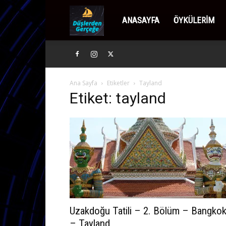
Düşlerden
ANASAYFA
ÖYKÜLERIM
Gerçeğe
Ana Sayfa
Etiketler
Tayland
Etiket: tayland
Uzakdoğu Tatili – 2. Bölüm – Bangko
– Tayland