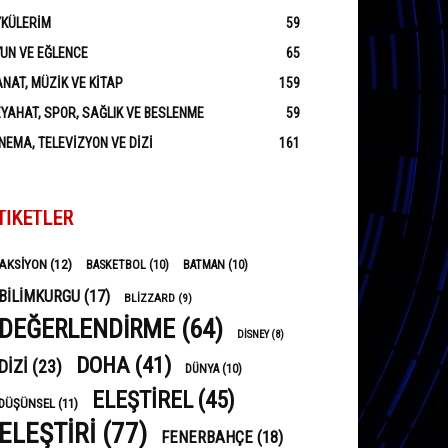
YKÜLERIM
59
UN VE EĞLENCE
65
NAT, MÜZIK VE KITAP
159
YAHAT, SPOR, SAĞLIK VE BESLENME
59
NEMA, TELEVIZYON VE DIZI
161
TIKETLER
AKSIYON
(12)
BASKETBOL
(10)
BATMAN
(10)
BILIMKURGU
(17)
BLIZZARD
(9)
DEĞERLENDIRME
(64)
DISNEY
(8)
DOHA
(41)
DIZI
(23)
DÜNYA
(10)
ELEŞTIREL
(45)
DÜŞÜNSEL
(11)
ELEŞTIRI
(77)
FENERBAHÇE
(18)