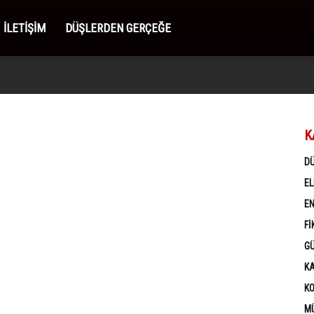
İLETIŞIM
DÜŞLERDEN GERÇEĞE
K
D
EL
EN
FI
G
K
K
MÜ