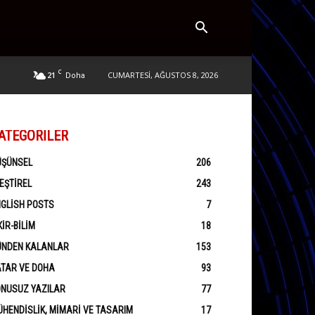
C
21
CUMARTESI, AĞUSTOS 8, 2026
Doha
ATEGORILER
ÜŞÜNSEL
206
EŞTIREL
243
GLISH POSTS
7
KIR-BILIM
18
ÜNDEN KALANLAR
153
ATAR VE DOHA
93
ONUSUZ YAZILAR
77
HENDISLIK, MIMARI VE TASARIM
17