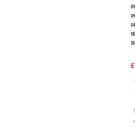
Ö
OY
SA
SE
SI
E