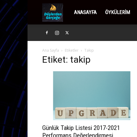
Düşlerden
ANASAYFA
ÖYKÜLERIM
Gerçeğe
Ana Sayfa
Etiketler
Takip
Etiket: takip
Günlük Takip Listesi 2017-2021
Performans Değerlendirmesi