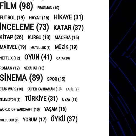
FILM
(98)
FRAGMAN
(10)
HIKAYE
(31)
FUTBOL
(19)
HAYAT
(15)
INCELEME
(73)
KATAR
(37)
KITAP
(26)
KURGU
(18)
MACERA
(15)
MARVEL
(19)
MÜZIK
(19)
MUTLULUK
(8)
OYUN
(41)
NETFLIX
(12)
QATAR
(8)
ROMAN
(12)
SEYAHAT
(10)
SINEMA
(89)
SPOR
(15)
STAR WARS
(10)
SÜPER KAHRAMAN
(10)
TATIL
(9)
TÜRKIYE
(31)
UZAY
(11)
TELEVIZYON
(8)
YAŞAM
(16)
WORLD OF WARCRAFT
(10)
ÖYKÜ
(37)
YORUM
(17)
YOLCULUK
(8)