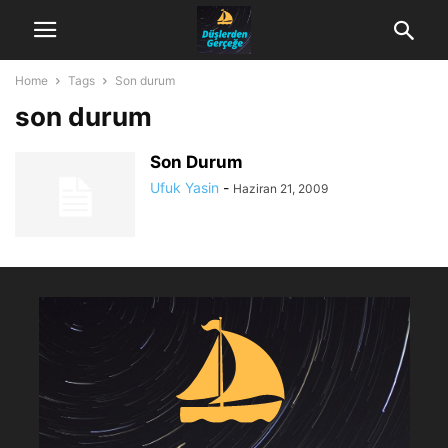
Home
Tags
Son durum
son durum
Son Durum
Ufuk Yasin
-
Haziran 21, 2009