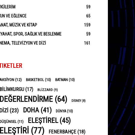
YKÜLERIM
59
UN VE EĞLENCE
65
NAT, MÜZIK VE KITAP
159
YAHAT, SPOR, SAĞLIK VE BESLENME
59
NEMA, TELEVIZYON VE DIZI
161
TIKETLER
AKSIYON
(12)
BASKETBOL
(10)
BATMAN
(10)
BILIMKURGU
(17)
BLIZZARD
(9)
DEĞERLENDIRME
(64)
DISNEY
(8)
DOHA
(41)
DIZI
(23)
DÜNYA
(10)
ELEŞTIREL
(45)
DÜŞÜNSEL
(11)
ELEŞTIRI
(77)
FENERBAHÇE
(18)