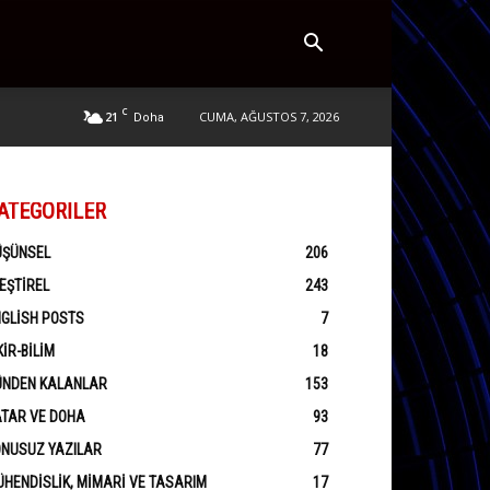
C
21
CUMA, AĞUSTOS 7, 2026
Doha
ATEGORILER
ÜŞÜNSEL
206
EŞTIREL
243
GLISH POSTS
7
KIR-BILIM
18
ÜNDEN KALANLAR
153
ATAR VE DOHA
93
ONUSUZ YAZILAR
77
HENDISLIK, MIMARI VE TASARIM
17