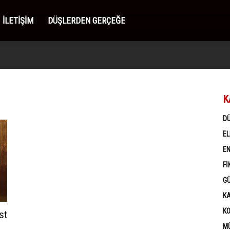
İLETIŞIM
DÜŞLERDEN GERÇEĞE
K
D
EL
EN
FI
G
K
K
st
MÜ