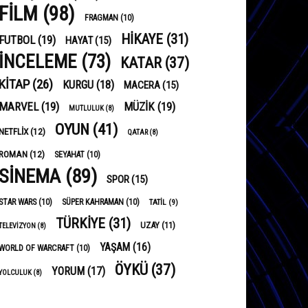
FILM
(98)
FRAGMAN
(10)
HIKAYE
(31)
FUTBOL
(19)
HAYAT
(15)
INCELEME
(73)
KATAR
(37)
KITAP
(26)
KURGU
(18)
MACERA
(15)
MARVEL
(19)
MÜZIK
(19)
MUTLULUK
(8)
OYUN
(41)
NETFLIX
(12)
QATAR
(8)
ROMAN
(12)
SEYAHAT
(10)
SINEMA
(89)
SPOR
(15)
STAR WARS
(10)
SÜPER KAHRAMAN
(10)
TATIL
(9)
TÜRKIYE
(31)
UZAY
(11)
TELEVIZYON
(8)
YAŞAM
(16)
WORLD OF WARCRAFT
(10)
ÖYKÜ
(37)
YORUM
(17)
YOLCULUK
(8)