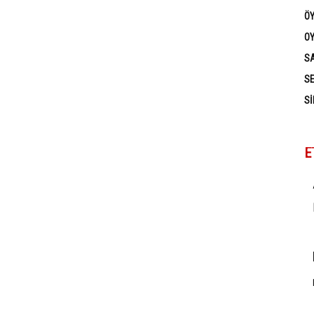
Ö
OY
SA
SE
SI
E