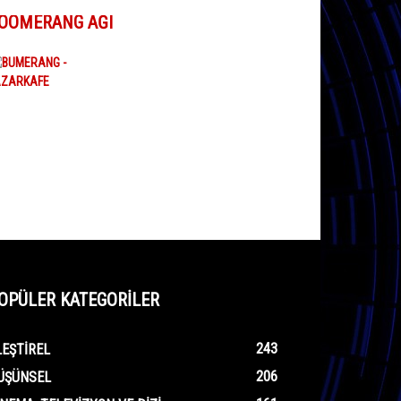
OOMERANG AĞI
OPÜLER KATEGORİLER
243
LEŞTIREL
206
ÜŞÜNSEL