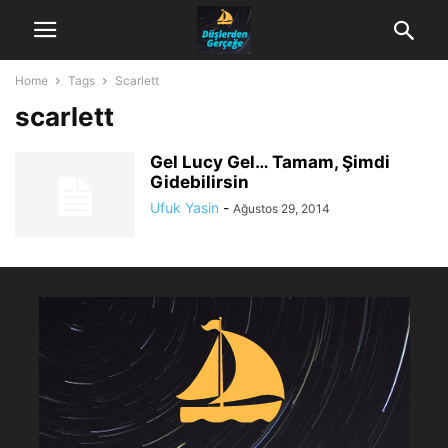
Home
Tags
Scarlett
scarlett
Gel Lucy Gel… Tamam, Şimdi
Gidebilirsin
Ufuk Yasin
-
Ağustos 29, 2014