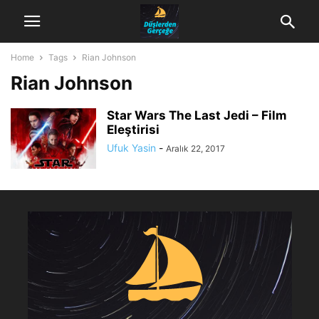
Home
Tags
Rian Johnson
Rian Johnson
Star Wars The Last Jedi – Film
Eleştirisi
Ufuk Yasin
-
Aralık 22, 2017