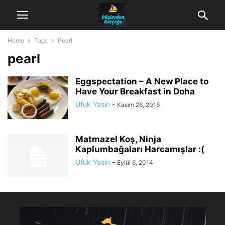
Home
Tags
Pearl
pearl
Eggspectation – A New Place to
Have Your Breakfast in Doha
Ufuk Yasin
-
Kasım 26, 2016
Matmazel Koş, Ninja
Kaplumbağaları Harcamışlar :(
Ufuk Yasin
-
Eylül 6, 2014