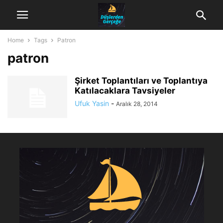
Home
Tags
Patron
patron
Şirket Toplantıları ve Toplantıya
Katılacaklara Tavsiyeler
Ufuk Yasin
-
Aralık 28, 2014