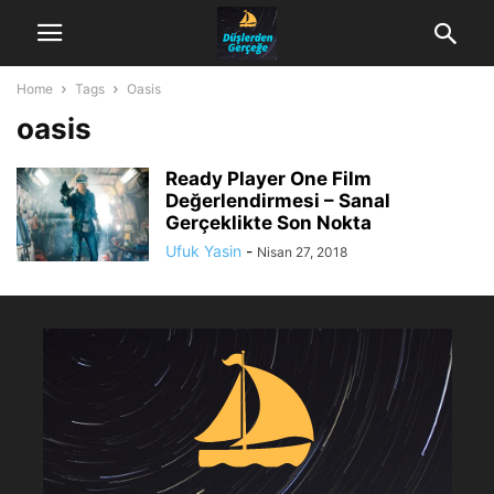
Home
Tags
Oasis
oasis
Ready Player One Film
Değerlendirmesi – Sanal
Gerçeklikte Son Nokta
Ufuk Yasin
-
Nisan 27, 2018