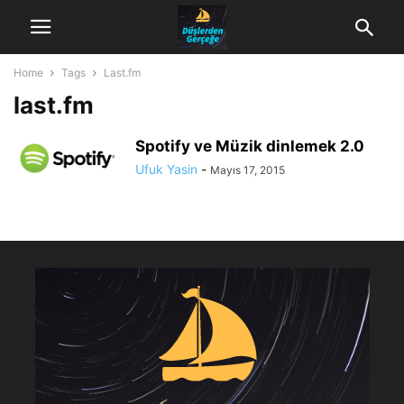
Home
Tags
Last.fm
last.fm
Spotify ve Müzik dinlemek 2.0
Ufuk Yasin
-
Mayıs 17, 2015