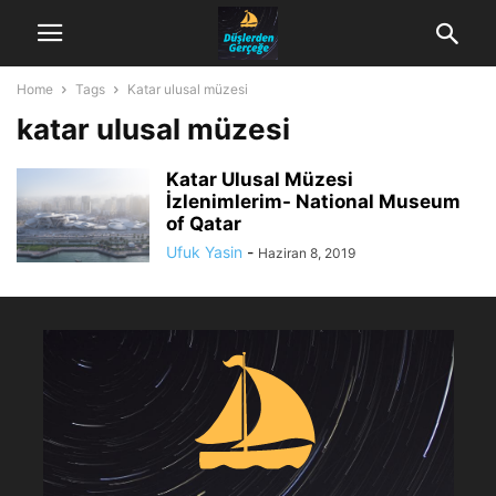
Home
Tags
Katar ulusal müzesi
katar ulusal müzesi
Katar Ulusal Müzesi
İzlenimlerim- National Museum
of Qatar
Ufuk Yasin
-
Haziran 8, 2019