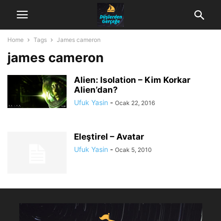
Home
Tags
James cameron
james cameron
Alien: Isolation – Kim Korkar
Alien’dan?
Ufuk Yasin
-
Ocak 22, 2016
Eleştirel – Avatar
Ufuk Yasin
-
Ocak 5, 2010