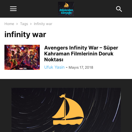
Home
Tags
Infinity war
infinity war
Avengers Infinity War – Süper
Kahraman Filmlerinin Doruk
Noktası
Ufuk Yasin
-
Mayıs 17, 2018