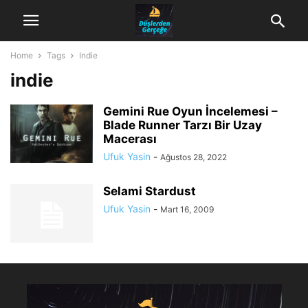
Home
Tags
Indie
indie
Gemini Rue Oyun İncelemesi –
Blade Runner Tarzı Bir Uzay
Macerası
Ufuk Yasin
-
Ağustos 28, 2022
Selami Stardust
Ufuk Yasin
-
Mart 16, 2009