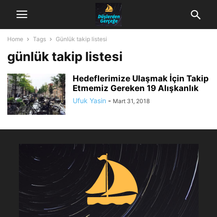
Home
Tags
Günlük takip listesi
günlük takip listesi
Hedeflerimize Ulaşmak İçin Takip
Etmemiz Gereken 19 Alışkanlık
Ufuk Yasin
-
Mart 31, 2018