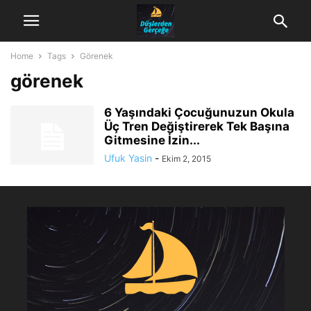
Home
Tags
Görenek
görenek
6 Yaşındaki Çocuğunuzun Okula
Üç Tren Değiştirerek Tek Başına
Gitmesine İzin...
Ufuk Yasin
-
Ekim 2, 2015