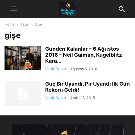
Home
Tags
Gişe
gişe
Günden Kalanlar – 6 Ağustos
2016 – Neil Gaiman, Kugelblitz
Kara...
Ufuk Yasin
-
Ağustos 6, 2016
Güç Bir Uyandı, Pir Uyandı İlk Gün
Rekoru Geldi!
Ufuk Yasin
-
Aralık 18, 2015