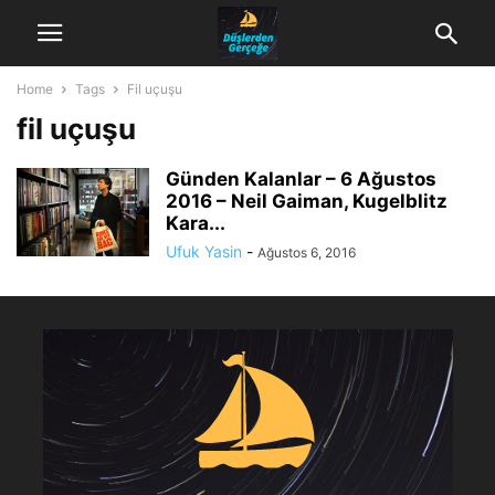
Home
Tags
Fil uçuşu
fil uçuşu
Günden Kalanlar – 6 Ağustos
2016 – Neil Gaiman, Kugelblitz
Kara...
Ufuk Yasin
-
Ağustos 6, 2016