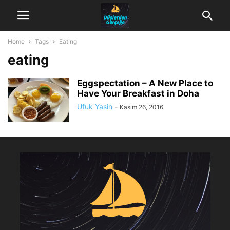
Home
Tags
Eating
eating
Eggspectation – A New Place to
Have Your Breakfast in Doha
Ufuk Yasin
-
Kasım 26, 2016