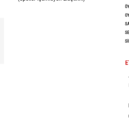
Ö
OY
SA
SE
SI
E