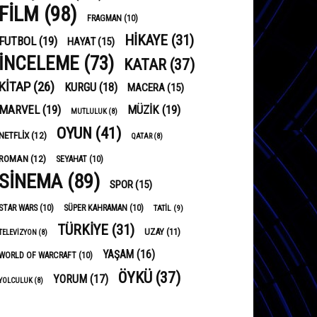
FILM
(98)
FRAGMAN
(10)
HIKAYE
(31)
FUTBOL
(19)
HAYAT
(15)
INCELEME
(73)
KATAR
(37)
KITAP
(26)
KURGU
(18)
MACERA
(15)
MARVEL
(19)
MÜZIK
(19)
MUTLULUK
(8)
OYUN
(41)
NETFLIX
(12)
QATAR
(8)
ROMAN
(12)
SEYAHAT
(10)
SINEMA
(89)
SPOR
(15)
STAR WARS
(10)
SÜPER KAHRAMAN
(10)
TATIL
(9)
TÜRKIYE
(31)
UZAY
(11)
TELEVIZYON
(8)
YAŞAM
(16)
WORLD OF WARCRAFT
(10)
ÖYKÜ
(37)
YORUM
(17)
YOLCULUK
(8)