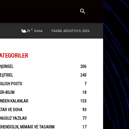
C
21
PAZAR, AĞUSTOS 9, 2026
Doha
ATEGORILER
ÜŞÜNSEL
206
EŞTIREL
243
GLISH POSTS
7
KIR-BILIM
18
ÜNDEN KALANLAR
153
ATAR VE DOHA
93
ONUSUZ YAZILAR
77
HENDISLIK, MIMARI VE TASARIM
17