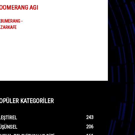
OOMERANG AĞI
OPÜLER KATEGORİLER
243
LEŞTIREL
206
ÜŞÜNSEL