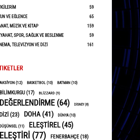
YKÜLERIM
59
UN VE EĞLENCE
65
NAT, MÜZIK VE KITAP
159
YAHAT, SPOR, SAĞLIK VE BESLENME
59
NEMA, TELEVIZYON VE DIZI
161
TIKETLER
AKSIYON
(12)
BASKETBOL
(10)
BATMAN
(10)
BILIMKURGU
(17)
BLIZZARD
(9)
DEĞERLENDIRME
(64)
DISNEY
(8)
DOHA
(41)
DIZI
(23)
DÜNYA
(10)
ELEŞTIREL
(45)
DÜŞÜNSEL
(11)
ELEŞTIRI
(77)
FENERBAHÇE
(18)