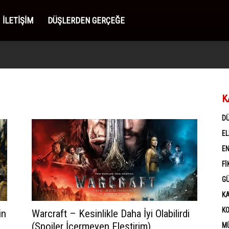
İLETIŞIM
DÜŞLERDEN GERÇEĞE
K
D
EL
EN
FI
G
K
K
in
Warcraft – Kesinlikle Daha İyi Olabilirdi
(Spoiler İçermeyen Eleştirim)
MÜ