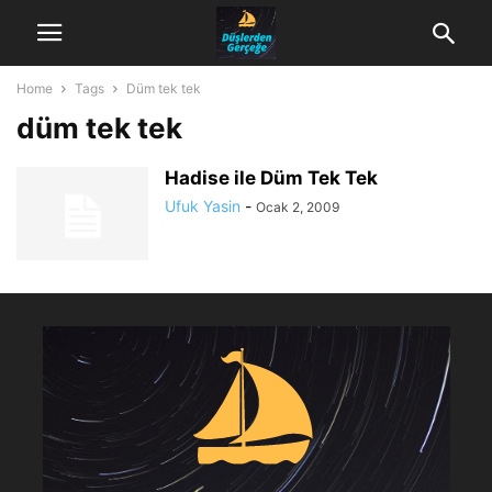
Home
Tags
Düm tek tek
düm tek tek
Hadise ile Düm Tek Tek
Ufuk Yasin
-
Ocak 2, 2009