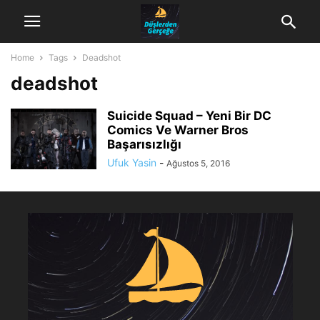
Home
Tags
Deadshot
deadshot
Suicide Squad – Yeni Bir DC
Comics Ve Warner Bros
Başarısızlığı
Ufuk Yasin
-
Ağustos 5, 2016