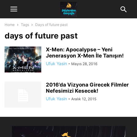
Home
Tags
Days of future past
days of future past
X-Men: Apocalypse – Yeni
Jenerasyon X-Men İle Tanışın!
Ufuk Yasin
-
Mayıs 28, 2016
2016’da Vizyona Girecek Filmler
Nefesimizi Kesecek!
Ufuk Yasin
-
Aralık 12, 2015