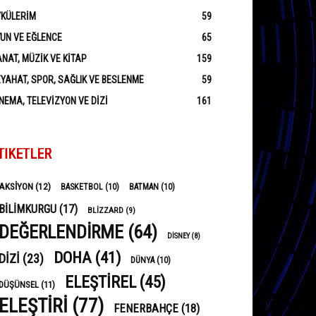
YKÜLERIM
59
UN VE EĞLENCE
65
NAT, MÜZIK VE KITAP
159
YAHAT, SPOR, SAĞLIK VE BESLENME
59
NEMA, TELEVIZYON VE DIZI
161
TIKETLER
AKSIYON
(12)
BASKETBOL
(10)
BATMAN
(10)
BILIMKURGU
(17)
BLIZZARD
(9)
DEĞERLENDIRME
(64)
DISNEY
(8)
DOHA
(41)
DIZI
(23)
DÜNYA
(10)
ELEŞTIREL
(45)
DÜŞÜNSEL
(11)
ELEŞTIRI
(77)
FENERBAHÇE
(18)