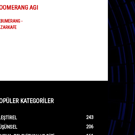
OOMERANG AĞI
OPÜLER KATEGORİLER
243
LEŞTIREL
206
ÜŞÜNSEL