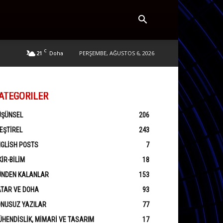
C
21
PERŞEMBE, AĞUSTOS 6, 2026
Doha
ATEGORILER
ÜŞÜNSEL
206
EŞTIREL
243
GLISH POSTS
7
KIR-BILIM
18
ÜNDEN KALANLAR
153
ATAR VE DOHA
93
ONUSUZ YAZILAR
77
HENDISLIK, MIMARI VE TASARIM
17