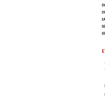
Ö
OY
SA
SE
SI
E