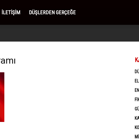
İLETIŞIM
DÜŞLERDEN GERÇEĞE
ramı
K
D
EL
EN
FI
G
K
K
MÜ