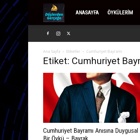
Düşlerden
ANASAYFA
ÖYKÜLERIM
Gerçeğe
Ana Sayfa
Etiketler
Cumhuriyet Bayramı
Etiket: Cumhuriyet Bay
Cumhuriyet Bayramı Anısına Duygusal
Bir Öykü – Bayrak