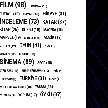
FILM
(98)
FRAGMAN
(10)
HIKAYE
(31)
FUTBOL
(19)
HAYAT
(15)
INCELEME
(73)
KATAR
(37)
KITAP
(26)
KURGU
(18)
MACERA
(15)
MARVEL
(19)
MÜZIK
(19)
MUTLULUK
(8)
OYUN
(41)
NETFLIX
(12)
QATAR
(8)
ROMAN
(12)
SEYAHAT
(10)
SINEMA
(89)
SPOR
(15)
STAR WARS
(10)
SÜPER KAHRAMAN
(10)
TATIL
(9)
TÜRKIYE
(31)
UZAY
(11)
TELEVIZYON
(8)
YAŞAM
(16)
WORLD OF WARCRAFT
(10)
ÖYKÜ
(37)
YORUM
(17)
YOLCULUK
(8)