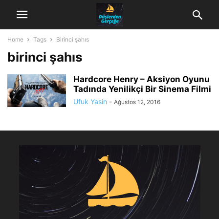
Home
Tags
Birinci şahıs
birinci şahıs
Hardcore Henry – Aksiyon Oyunu
Tadında Yenilikçi Bir Sinema Filmi
Ufuk Yasin
-
Ağustos 12, 2016