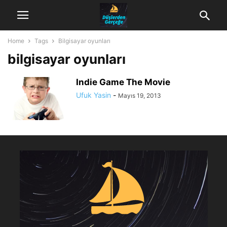
Home
Tags
Bilgisayar oyunları
bilgisayar oyunları
Indie Game The Movie
Ufuk Yasin
-
Mayıs 19, 2013