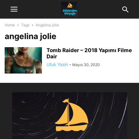
Home
Tags
Angelina jolie
angelina jolie
Tomb Raider – 2018 Yapımı Filme
Dair
Ufuk Yasin
-
Mayıs 30, 2020